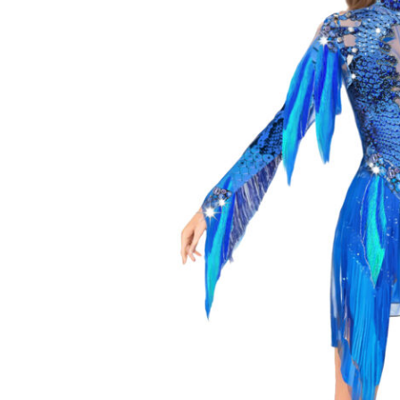
O
n
A
u
r
a
T
o
u
t
V