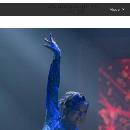
O
Mode
f
f
i
c
i
a
l
M
a