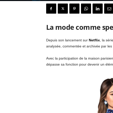
e
n
La mode comme spec
c
h
Depuis son lancement sur
Netflix
, la séri
analysée, commentée et archivée par les 
H
Avec la participation de la maison parisi
o
dépasse sa fonction pour devenir un éléme
u
s
e
"