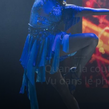
g
a
z
i
n
MODE
CÉLÉBRITÉS
LIFE STYLE
e
Quand la cout
o
Vu dans le p
f
F
r