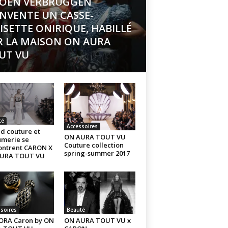
ROEN VERBRUGGEN
INVENTE UN CASSE-
ISETTE ONIRIQUE, HABILLÉ
R LA MAISON ON AURA
UT VU
té
Accessoires
d couture et
ON AURA TOUT VU
umerie se
Couture collection
ontrent CARON X
spring-summer 2017
URA TOUT VU
soires
Beauté
ORA Caron by ON
ON AURA TOUT VU x