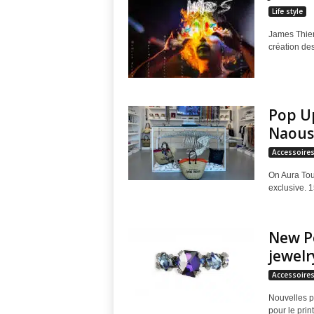
O
Life style
James Thier
n
création de
A
u
Pop U
r
Naous
Accessoire
a
On Aura Tout
exclusive. 1
T
o
New Pe
jewelr
u
Accessoire
t
Nouvelles p
pour le pri
V