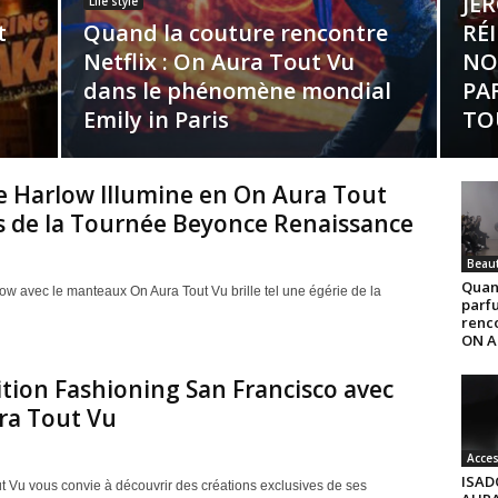
JE
Life style
t
Quand la couture rencontre
RÉ
Netflix : On Aura Tout Vu
NO
dans le phénomène mondial
PA
Emily in Paris
TO
 Harlow Illumine en On Aura Tout
s de la Tournée Beyonce Renaissance
Beau
Quan
ow avec le manteaux On Aura Tout Vu brille tel une égérie de la
parf
renc
ON A
tion Fashioning San Francisco avec
ra Tout Vu
Acces
ISAD
t Vu vous convie à découvrir des créations exclusives de ses