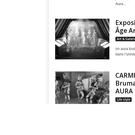
Aura...
u
Exposi
"
Âge Ar
Art & Galeri
on aura tout
dans l’unive
CARMI
Bruma
AURA 
Life style
Les costume
» Livia Sto
revient au 