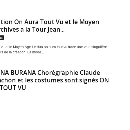
tion On Aura Tout Vu et le Moyen
chives a la Tour Jean...
es
 vu et le Moyen Âge Le duo on aura tout vu trace une voie singulière
rs de la création. La mode...
NA BURANA Chorégraphie Claude
chon et les costumes sont signés ON
TOUT VU
s sont signés par la maison de couture parisienne « On aura tout vu
ianova et Yassen Samouilov qui, après Casse-Noisette en 2014-2015,
Grand Théâtre de Genève pour une seconde création.