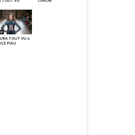
 TOUT VU
CARON
té
URA TOUT VU x
ICE PIAU