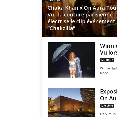
Life style
g
Chaka Khan x On Aura Tou
Vu : la couture parisienne
a
électrise le clip événement
“Chakzilla”
z
i
Winnie
Vu lor
n
Musique
e
Winnie Harl
mode.
o
f
Exposi
On Au
F
Life style
r
On Aura Tou