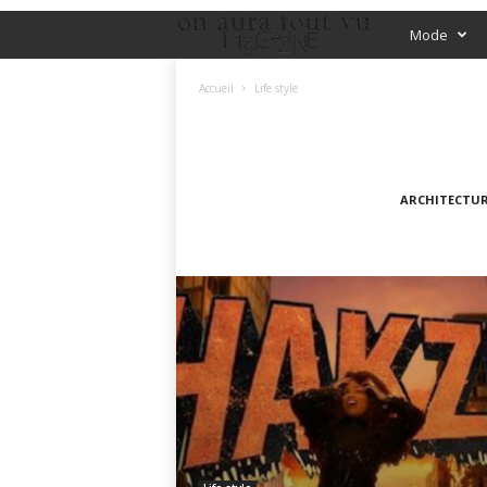
O
Mode
f
Accueil
Life style
f
i
ARCHITECTUR
c
i
a
l
M
a