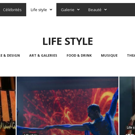
Célébrités
Life style
Galerie
Beauté
LIFE STYLE
E & DESIGN
ART & GALERIES
FOOD & DRINK
MUSIQUE
THE
Life s