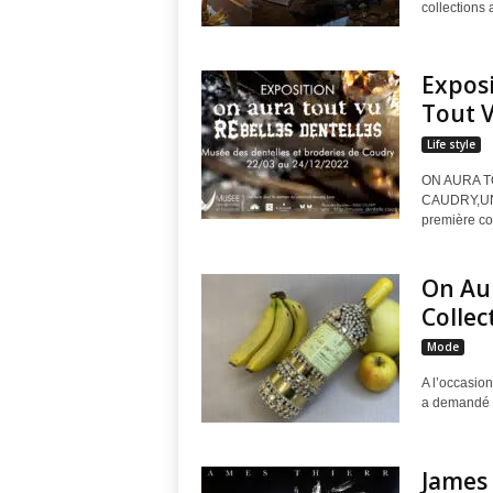
collections
e
n
Exposi
Tout 
c
Life style
h
ON AURA T
CAUDRY,UNE
H
première col
o
On Aur
u
Collec
Mode
s
A l’occasion
e
a demandé à
"
James 