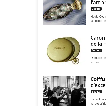
l’art 
O
Beauté
n
Haute Coutu
la collectio
A
u
Caron 
de la 
r
Coiffure
a
Démarré en 
tout vu et l
T
o
Coiffu
d’exce
u
Beauté
t
La coiffure 
tenues affri
V