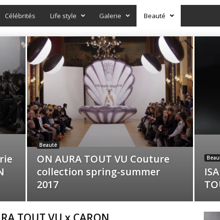
Célébrités
Life style
Galerie
Beauté
Beauté
rie
ON AURA TOUT VU Couture
Beau
N
collection spring-summer
IS
2017
TO
RA TOUT VU x CARON