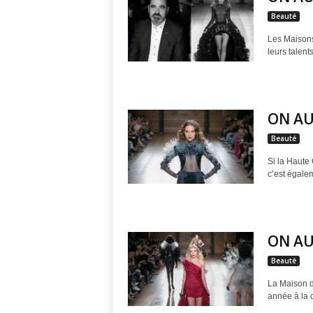
g
Beauté
Les Maisons
a
leurs talent
z
i
ON AU
Beauté
n
Si la Haute 
e
c’est égalem
o
f
ON AU
Beauté
F
La Maison 
r
année à la 