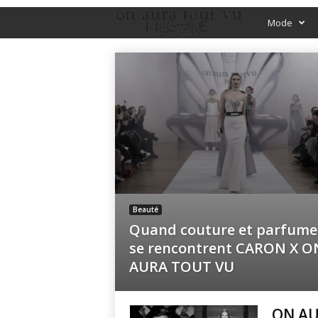
O
Mode
f
f
i
c
i
a
Beauté
Quand couture et parfume
l
se rencontrent CARON X O
AURA TOUT VU
M
a
ON AU