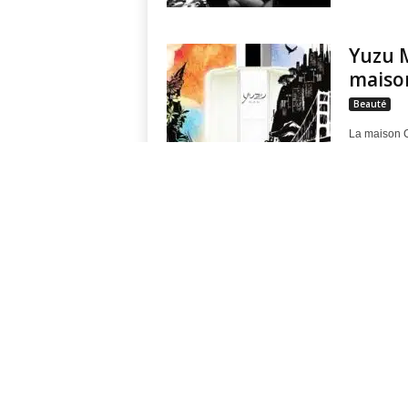
u
Yuzu M
maiso
"
Beauté
La maison Ca
mardi 1 mar
Un...
Or 14 
On Au
Beauté
Un bijoux on
designers de
Caron 
vue