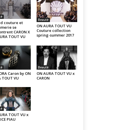
té
Beauté
d couture et
ON AURA TOUT VU
umerie se
Couture collection
ontrent CARON X
spring-summer 2017
URA TOUT VU
té
Beauté
ORA Caron by ON
ON AURA TOUT VU x
 TOUT VU
CARON
té
URA TOUT VU x
ICE PIAU