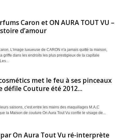
arfums Caron et ON AURA TOUT VU –
stoire d’amour
aron. L'image luxueuse de CARON n'a jamais quitté la maison,
a griffe dans les endroits les plus prestigieux de la capitale
Les...
cosmétics met le feu à ses pinceaux
e défile Couture été 2012...
ieurs saisons, c’est entre les mains des maquillages M.A.C
ue la Maison de couture On Aura Tout Vu confie le visage de...
par On Aura Tout Vu ré-interprète