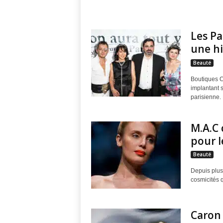
e
n
Les P
une hi
c
Beauté
h
Boutiques C
implantant s
H
parisienne. 
o
M.A.C 
pour l
u
Beauté
s
Depuis plus
cosmicités q
e
"
Caron 