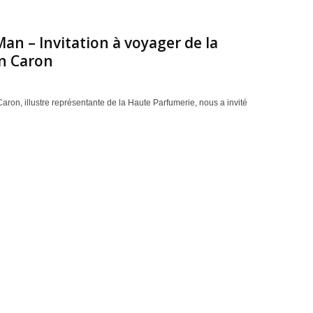
an – Invitation à voyager de la
n Caron
ron, illustre représentante de la Haute Parfumerie, nous a invité
s à découvrir son nouveau parfum masculin YUZU Man, L'Équilibre.
carat opales et cristal pour Caron par
ra Tout Vu
 aura tout vu pour caron... Un trésor né de l'imagination des
 on aura tout vu. Pour sublimer les célèbres fontaines...
by on aura tout vu dans le point de