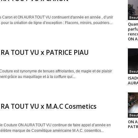
 Caron et ON AURA TOUT VU continuent d'année en année , d’unir
Beau
s pour la création de ligne d’exception : Flacons, miroirs, poudriers...
Quan
parf
renc
ON A
RA TOUT VU x PATRICE PIAU
Couture est synonyme de tenues affriolantes, de magie et de plaisir
Beau
ent grâce au maquillage et à la coiffure qui...
ISAD
AURA
RA TOUT VU x M.A.C Cosmetics
Beau
ON A
de Couture ON AURA TOUT VU continue de faire appel d’année en
PATR
célèbre marque de Cosmétique américaine M.A.C. cosemtics...