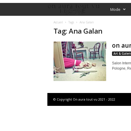
O
Mode
f
Accueil
Tags
Ana Galan
Tag: Ana Galan
f
on aur
i
Art & Galeri
c
Salon Inte
Pologne, Re
i
a
l
© Copyright On aura tout vu 2021 - 2022
M
a