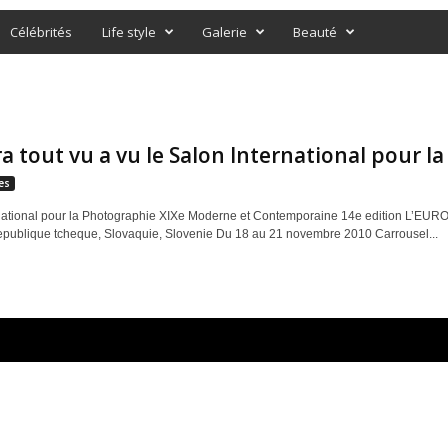
Célébrités
Life style
Galerie
Beauté
a tout vu a vu le Salon International pour l
es
rnational pour la Photographie XIXe Moderne et Contemporaine 14e edition L’
publique tcheque, Slovaquie, Slovenie Du 18 au 21 novembre 2010 Carrousel...