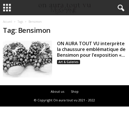
Accueil
Tags
Bensimon
Tag: Bensimon
ON AURA TOUT VU interprète
la chaussure emblématique de
Bensimon pour l’exposition «...
Art & Galeries
About us
Shop
© Copyright On aura tout vu 2021 - 2022