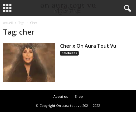
Accueil
Tags
Cher
Tag: cher
Cher x On Aura Tout Vu
Célébrités
About us
Shop
© Copyright On aura tout vu 2021 - 2022