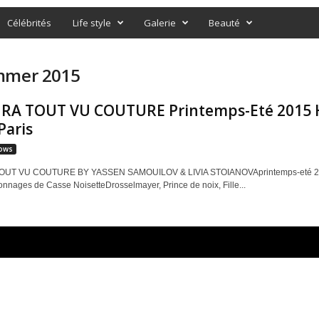
Célébrités
Life style
Galerie
Beauté
ummer 2015
RA TOUT VU COUTURE Printemps-Eté 2015 H
Paris
ows
UT VU COUTURE BY YASSEN SAMOUILOV & LIVIA STOIANOVAprintemps-eté 201
onnages de Casse NoisetteDrosselmayer, Prince de noix, Fille...