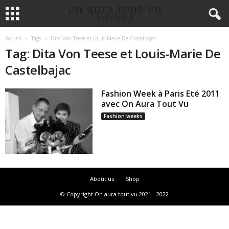
Accueil
Tags
Dita Von Teese et Louis-Marie De Castelbajac
Tag: Dita Von Teese et Louis-Marie De
Castelbajac
Fashion Week à Paris Eté 2011
avec On Aura Tout Vu
Fashion weeks
About us
Shop
© Copyright On aura tout vu 2021 - 2022