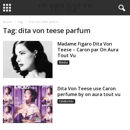
Accueil
Tags
Dita von teese parfum
Tag: dita von teese parfum
Madame Figaro Dita Von
Teese – Caron par On Aura
Tout Vu
Media
Dita Von Teese use Caron
perfume by on aura tout vu
Célébrités