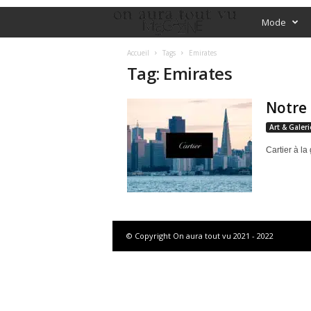
O
Mode
f
Accueil
Tags
Emirates
Tag: Emirates
f
Notre 
i
Art & Galeri
c
Cartier à la
i
a
l
© Copyright On aura tout vu 2021 - 2022
M
a