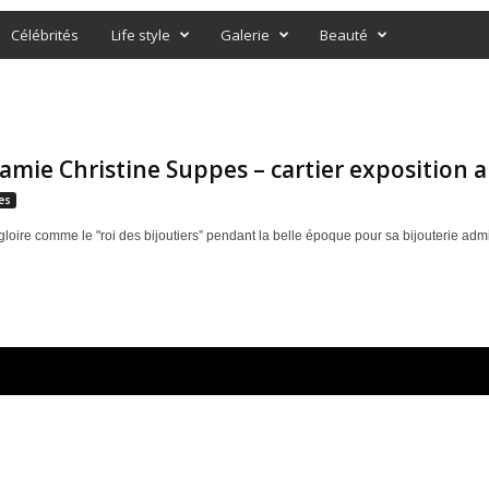
Célébrités
Life style
Galerie
Beauté
amie Christine Suppes – cartier exposition a
es
 gloire comme le "roi des bijoutiers” pendant la belle époque pour sa bijouterie admi