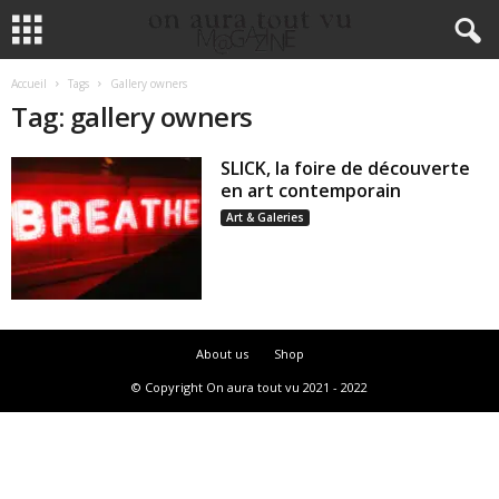
Accueil
Tags
Gallery owners
Tag: gallery owners
SLICK, la foire de découverte
en art contemporain
Art & Galeries
About us
Shop
© Copyright On aura tout vu 2021 - 2022