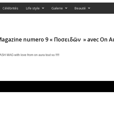
Célébrités
Life style
Galerie
Beauté
Magazine numero 9 « Ποσειδῶν » avec On A
SH MAG with love from on aura tout vu !!!!!