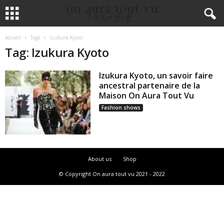
Accueil
Tags
Izukura Kyoto
Tag: Izukura Kyoto
Izukura Kyoto, un savoir faire
ancestral partenaire de la
Maison On Aura Tout Vu
Fashion shows
About us
Shop
© Copyright On aura tout vu 2021 - 2022