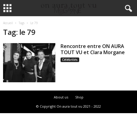
Accueil
Tags
Le 79
Tag: le 79
Rencontre entre ON AURA
TOUT VU et Clara Morgane
Célébrités
About us
Shop
© Copyright On aura tout vu 2021 - 2022