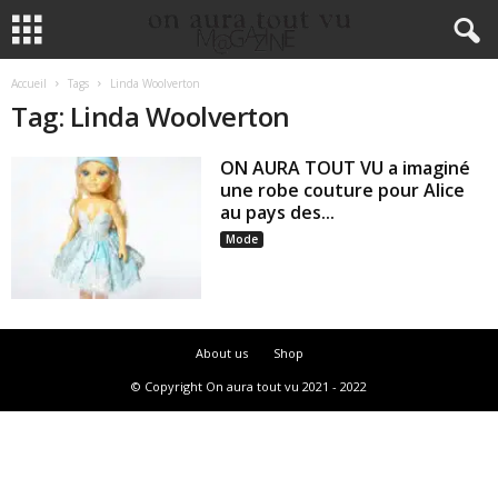
Accueil
Tags
Linda Woolverton
Tag: Linda Woolverton
ON AURA TOUT VU a imaginé
une robe couture pour Alice
au pays des...
Mode
About us
Shop
© Copyright On aura tout vu 2021 - 2022