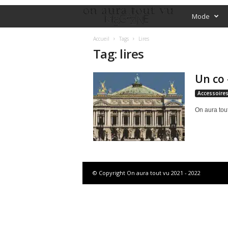
O
Mode
f
Accueil
Tags
Lires
Tag: lires
f
Un co 
i
Accessoire
c
On aura tou
i
a
l
© Copyright On aura tout vu 2021 - 2022
M
a