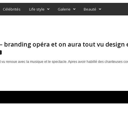
Célébrités
Life style
Galerie
Beauté
– branding opéra et on aura tout vu design
s
t vu renoue avec la musique et le spectacle. Apres avoir habillé des chanteuses c