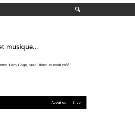
 et musique…
omme Lady Gaga, Aura Dione, et avoir créé...
About us
Shop