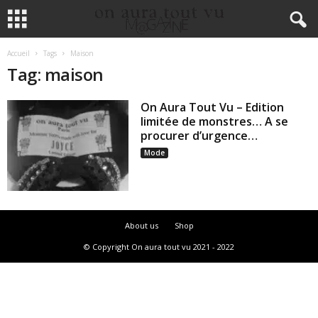
Accueil
Tags
Maison
Tag: maison
On Aura Tout Vu – Edition
limitée de monstres… A se
procurer d’urgence…
Mode
About us
Shop
© Copyright On aura tout vu 2021 - 2022