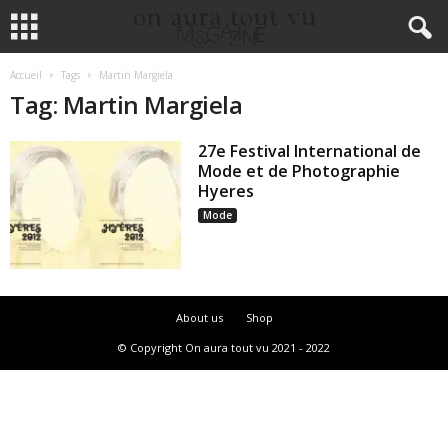
Accueil
Tags
Martin Margiela
Tag: Martin Margiela
27e Festival International de
Mode et de Photographie
Hyeres
Mode
About us
Shop
© Copyright On aura tout vu 2021 - 2022