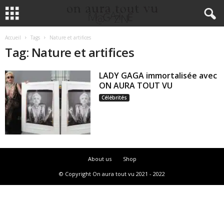
Accueil
Tags
Nature et artifices
Tag: Nature et artifices
LADY GAGA immortalisée avec
ON AURA TOUT VU
Célébrités
About us
Shop
© Copyright On aura tout vu 2021 - 2022