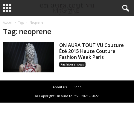
Accueil
Tags
Neoprene
Tag: neoprene
ON AURA TOUT VU Couture
Été 2015 Haute Couture
Fashion Week Paris
Fashion shows
About us
Shop
© Copyright On aura tout vu 2021 - 2022