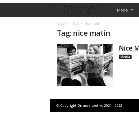
O
Mode
f
Accueil
Tags
Nice matin
Tag: nice matin
f
Nice 
i
Media
c
i
a
l
© Copyright On aura tout vu 2021 - 2022
M
a