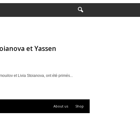
toianova et Yassen
lov et Livia Stoianova, ont été primés...
About us
Shop