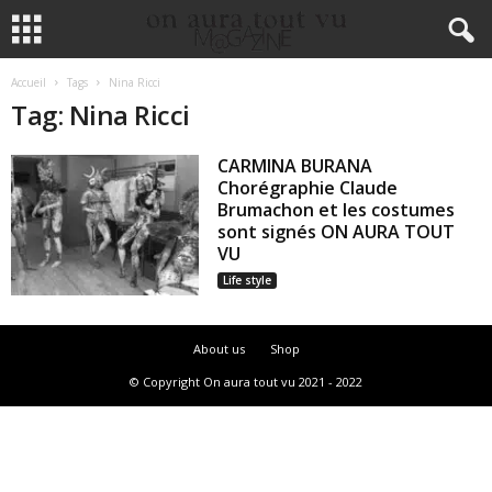
Accueil
Tags
Nina Ricci
Tag: Nina Ricci
CARMINA BURANA
Chorégraphie Claude
Brumachon et les costumes
sont signés ON AURA TOUT
VU
Life style
About us
Shop
© Copyright On aura tout vu 2021 - 2022