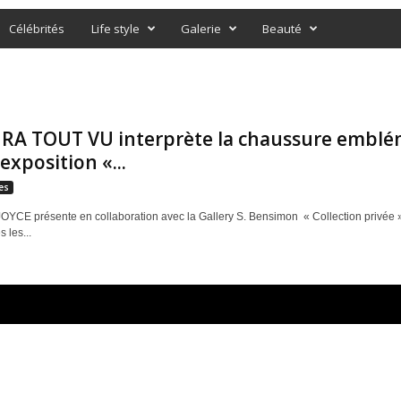
Célébrités
Life style
Galerie
Beauté
RA TOUT VU interprète la chaussure emblé
’exposition «...
es
JOYCE présente en collaboration avec la Gallery S. Bensimon « Collection privé
s les...