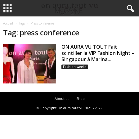
Accueil
Tags
Press conference
Tag: press conference
ON AURA VU TOUT Fait
scintiller la VIP Fashion Night –
Singapour à Marina...
Fashion weeks
About us
Shop
© Copyright On aura tout vu 2021 - 2022