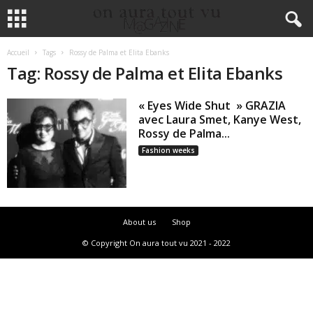
Accueil
Tags
Rossy de Palma et Elita Ebanks
Tag: Rossy de Palma et Elita Ebanks
« Eyes Wide Shut » GRAZIA
avec Laura Smet, Kanye West,
Rossy de Palma...
Fashion weeks
About us
Shop
© Copyright On aura tout vu 2021 - 2022