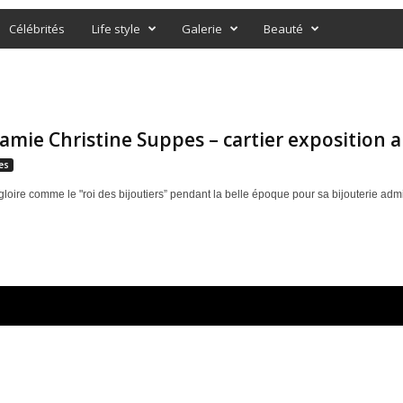
Célébrités
Life style
Galerie
Beauté
amie Christine Suppes – cartier exposition a
es
 gloire comme le "roi des bijoutiers” pendant la belle époque pour sa bijouterie admi