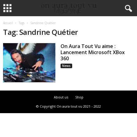
Accueil
Tags
Sandrine Quétier
Tag: Sandrine Quétier
On Aura Tout Vu aime :
Lancement Microsoft XBox
360
News
About us
Shop
© Copyright On aura tout vu 2021 - 2022