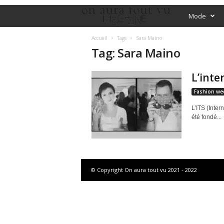
O
Mode
f
Accueil
Tags
Sara Maino
Tag: Sara Maino
f
L’inte
i
Fashion we
c
L’ITS (Inter
été fondé...
i
a
l
© Copyright On aura tout vu 2021 - 2022
M
a