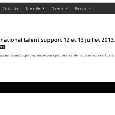
Célébrités
Life style
Galerie
Beauté
rnational talent support 12 et 13 juillet 2013.
eks
national Talent Support) est un concours pour jeunes talents qui se retrouvent dans t