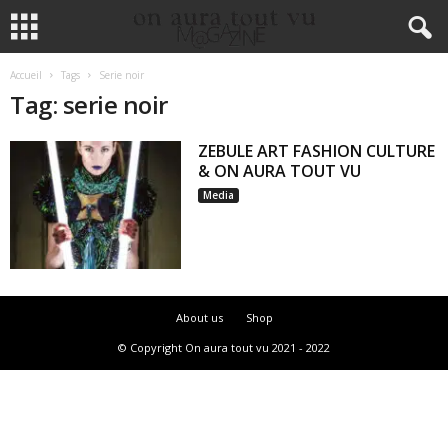
Accueil
Tags
Serie noir
Tag: serie noir
ZEBULE ART FASHION CULTURE
& ON AURA TOUT VU
Media
About us
Shop
© Copyright On aura tout vu 2021 - 2022