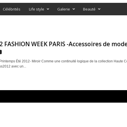
Célébrités
Life style
Galerie
Beauté
2 FASHION WEEK PARIS -Accessoires de mode
s
rintemps Été 2012- Miroir Comme une continuité logique de la collection Haute Cou
ss2012 avec un...