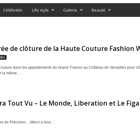
Célébrités
Life style
Galerie
Beauté
rée de clôture de la Haute Couture Fashion
eks
outure dans les appartements du Grand Trianon au Château de Versailles pour clô
r la même...
a Tout Vu – Le Monde, Liberation et Le Figa
re de Précision.....Merci a tous...