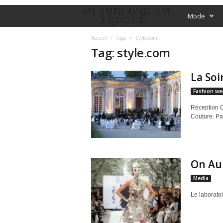
O
Mode
f
Accueil
Tags
Style.com
Tag: style.com
f
La Soi
i
Fashion we
c
Réception C
Couture. Pa
i
a
On Aur
l
Media
M
Le laboratoi
a