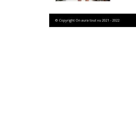
g
© Copyright On aura tout vu 2021 - 2022
a
z
i
n
e
o
f
F
r