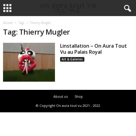
Accueil
Tags
Thierry Mugler
Tag: Thierry Mugler
Linstallation – On Aura Tout
Vu au Palais Royal
Art & Galeries
About us
Shop
© Copyright On aura tout vu 2021 - 2022