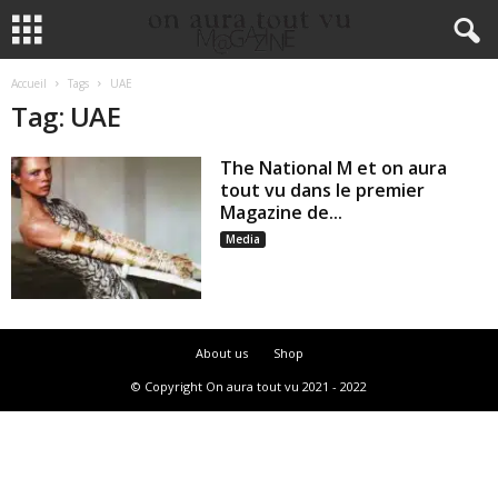
Accueil
Tags
UAE
Tag: UAE
The National M et on aura
tout vu dans le premier
Magazine de...
Media
About us
Shop
© Copyright On aura tout vu 2021 - 2022