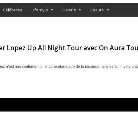
Célébrités
Life style
Galerie
Beauté
er Lopez Up All Night Tour avec On Aura To
pez n’est pas seulement une icône planétaire de la musique : elle est un mythe vi