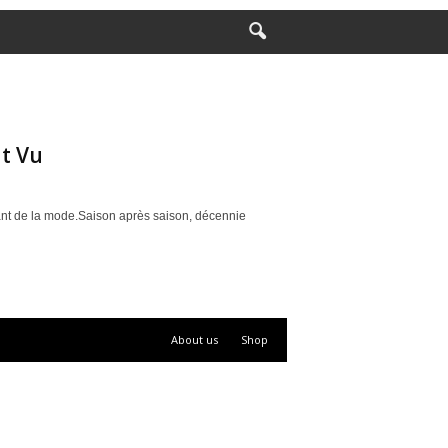
ut Vu
vant de la mode.Saison après saison, décennie
About us
Shop