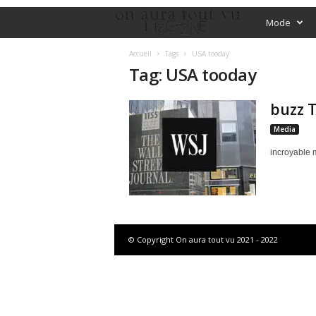
O
Mode
f
Accueil
Tags
USA tooday
Tag: USA tooday
f
buzz T
i
Media
c
incroyable m
i
a
l
© Copyright On aura tout vu 2021 - 2022
M
a