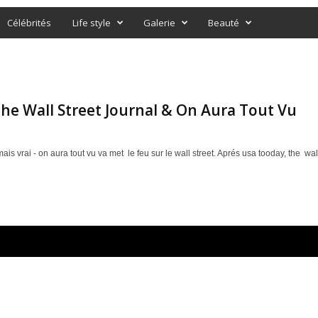
Célébrités
Life style
Galerie
Beauté
he Wall Street Journal & On Aura Tout Vu
ais vrai - on aura tout vu va met le feu sur le wall street. Aprés usa tooday, the wall 