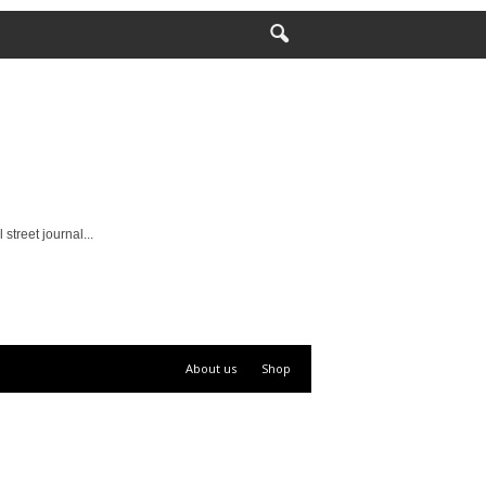
street journal...
About us
Shop