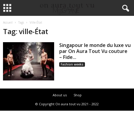
Accueil
Tags
Ville-État
Tag: ville-État
Singapour le monde du luxe vu
par On Aura Tout Vu couture
– Fide...
Fashion weeks
About us
Shop
© Copyright On aura tout vu 2021 - 2022