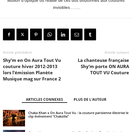
illusion d’optique ou réalité de ces dos boutonnés aux coutures
invisibles……..
Article précédent
Article suivant
Shy’m en On Aura Tout Vu
La chanteuse française
couture hiver 2012-2013
Shy’m porte ON AURA
lors l’émission Planète
TOUT VU Couture
Musique mag sur France 2
ARTICLES CONNEXES
PLUS DE L'AUTEUR
Chaka Khan x On Aura Tout Vu : la couture parisienne électrise le
clip événement “Chakzilla”