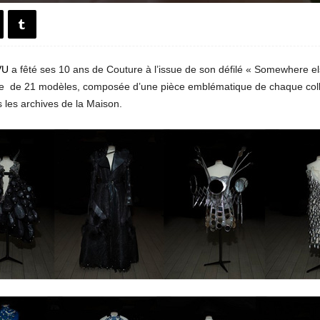
VU
a fêté ses 10 ans de Couture à l’issue de son défilé « Somewhere el
 de 21 modèles, composée d’une pièce emblématique de chaque colle
 les archives de la Maison.