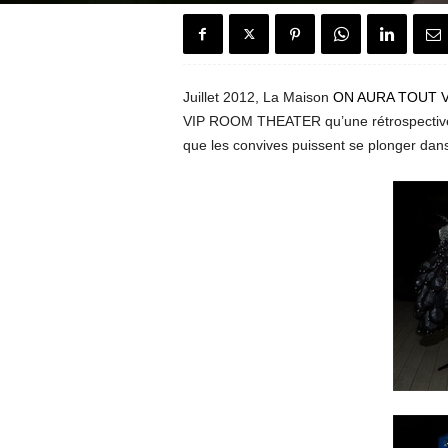
e
n
Juillet 2012, La Maison
ON AURA TOUT 
c
VIP ROOM THEATER qu’une rétrospective
que les convives puissent se plonger dans
h
H
o
u
s
e
"