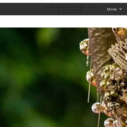
O
Mode
f
f
i
c
i
a
l
M
a