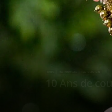
g
a
z
i
n
e
o
MODE
FASHION WEEKS
HAUTE COUTURE
10 Ans de co
f
F
r