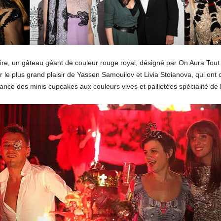
e, un gâteau géant de couleur rouge royal, désigné par On Aura Tout 
our le plus grand plaisir de Yassen Samouilov et Livia Stoianova, qui ont
tance des minis cupcakes aux couleurs vives et pailletées spécialité de 