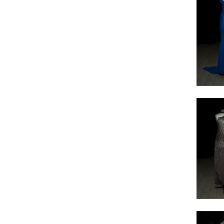
O
n
A
u
r
a
T
o
u
t
V