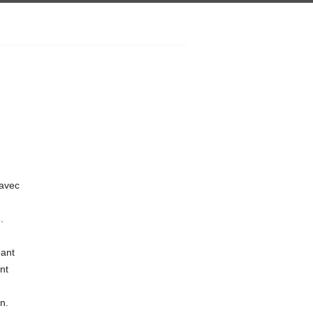
 avec
.
eant
nt
n.