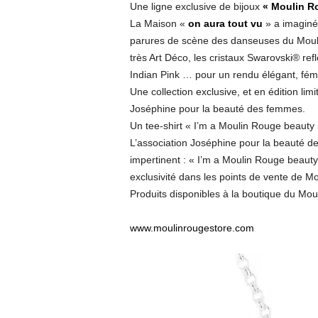
O
Une ligne exclusive de bijoux
« Moulin R
La Maison «
on aura tout vu
» a imaginé 
n
parures de scène des danseuses du Moulin
très Art Déco, les cristaux Swarovski® ref
A
Indian Pink … pour un rendu élégant, fémi
Une collection exclusive, et en édition lim
u
Joséphine pour la beauté des femmes.
Un tee-shirt « I’m a Moulin Rouge beauty
r
L’association Joséphine pour la beauté d
impertinent : « I’m a Moulin Rouge beauty
a
exclusivité dans les points de vente de M
T
Produits disponibles à la boutique du Moul
o
www.moulinrougestore.com
u
t
V