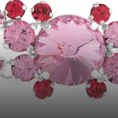
T VU & Moulin Rouge®