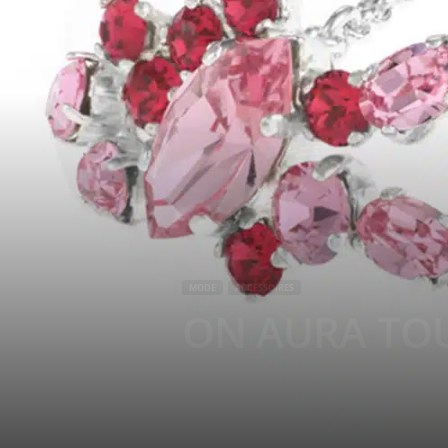
g
a
z
i
n
e
o
MODE
ACCESSOIRES
ON AURA TOU
f
F
r