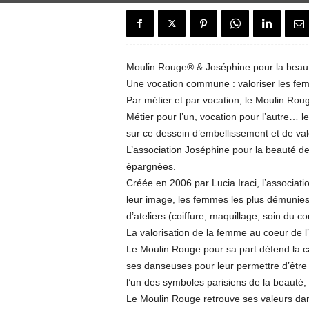
e
n
Moulin Rouge® & Joséphine pour la bea
c
Une vocation commune : valoriser les fe
Par métier et par vocation, le Moulin Roug
h
Métier pour l’un, vocation pour l’autre… l
H
sur ce dessein d’embellissement et de valo
L’association Joséphine pour la beauté de
o
épargnées.
Créée en 2006 par Lucia Iraci, l’associat
u
leur image, les femmes les plus démunies 
d’ateliers (coiffure, maquillage, soin du
s
La valorisation de la femme au coeur de l’
Le Moulin Rouge pour sa part défend la c
e
ses danseuses pour leur permettre d’êtr
l’un des symboles parisiens de la beauté, de
"
Le Moulin Rouge retrouve ses valeurs dans 