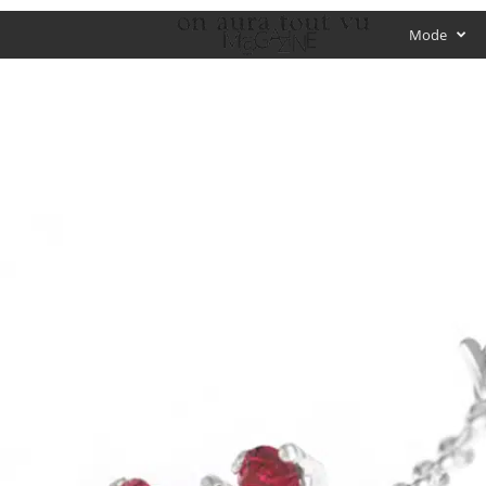
O
Mode
f
f
i
c
i
a
l
M
a