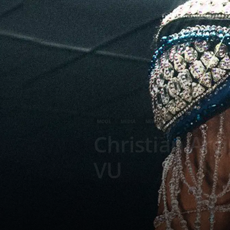
g
a
z
i
n
MODE
MEDIA
NEWS
e
Christian Ar
o
VU
f
F
r