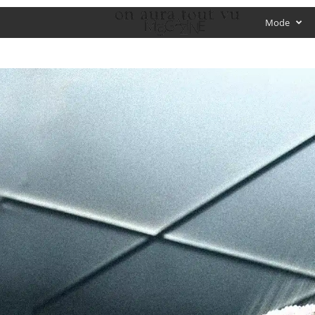
O
Mode
f
f
i
c
i
a
l
M
a