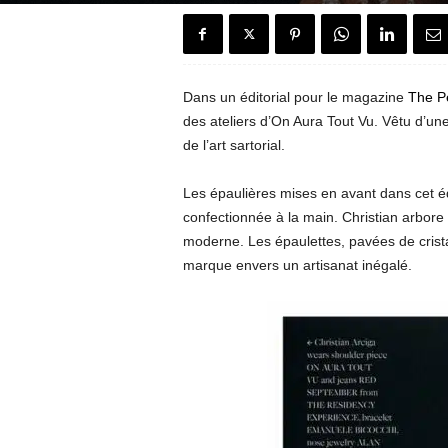
e
n
Dans un éditorial pour le magazine
The P
c
des ateliers d’On Aura Tout Vu. Vêtu d’un
de l’art sartorial.
h
H
Les épaulières mises en avant dans cet éd
confectionnée à la main. Christian arbore 
o
moderne. Les épaulettes, pavées de crista
marque envers un artisanat inégalé.
u
s
e
"