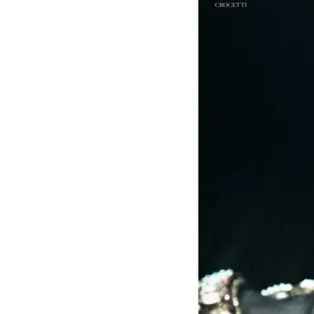
O
n
A
u
r
a
T
o
u
t
V