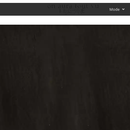
O
Mode
f
f
i
c
i
a
l
M
a