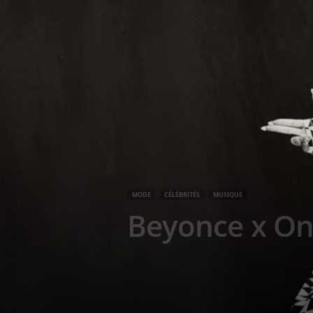
g
a
z
i
n
e
MODE
CÉLÉBRITÉS
MUSIQUE
o
Beyonce x On
f
F
r