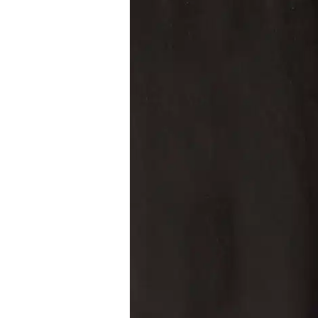
O
n
A
u
r
a
T
o
u
t
V