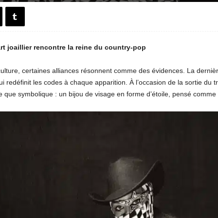
 joaillier rencontre la reine du country-pop
 culture, certaines alliances résonnent comme des évidences. La derniè
i redéfinit les codes à chaque apparition. À l’occasion de la sortie du 
e que symbolique : un bijou de visage en forme d’étoile, pensé comme 