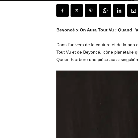
e
n
Beyoncé x On Aura Tout Vu : Quand l’art
c
Dans l’univers de la couture et de la pop
h
Tout Vu et de Beyoncé, icône planétaire qu
H
Queen B arbore une pièce aussi singulièr
o
u
s
e
"