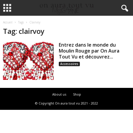
Accueil
Tags
Clairvoy
Tag: clairvoy
Entrez dans le monde du
Moulin Rouge par On Aura
Tout Vu et découvrez...
Accessoires
About us
Shop
© Copyright On aura tout vu 2021 - 2022