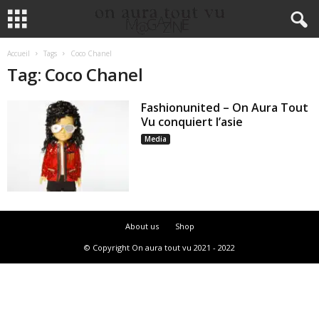
Accueil
Tags
Coco Chanel
Tag: Coco Chanel
Fashionunited – On Aura Tout
Vu conquiert l’asie
Media
About us
Shop
© Copyright On aura tout vu 2021 - 2022