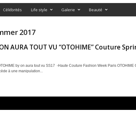
Célébrités
Life style
Galerie
Beauté
ummer 2017
 ON AURA TOUT VU “OTOHIME” Couture Spr
OTOHIME by on aura tout vu SS17 -Haute Couture Fashion Week Paris OTOHIME Co
cède à une manipulation...