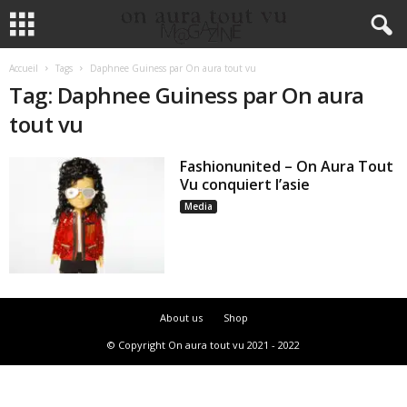
Accueil
Tags
Daphnee Guiness par On aura tout vu
Tag: Daphnee Guiness par On aura
tout vu
Fashionunited – On Aura Tout
Vu conquiert l’asie
Media
About us
Shop
© Copyright On aura tout vu 2021 - 2022