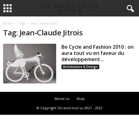
Accueil
Tags
Jean‐Claude Jitrois
Tag: Jean‐Claude Jitrois
Be Cycle and Fashion 2010 : on
aura tout vu en faveur du
développement...
Architecture & Design
About us
Shop
© Copyright On aura tout vu 2021 - 2022