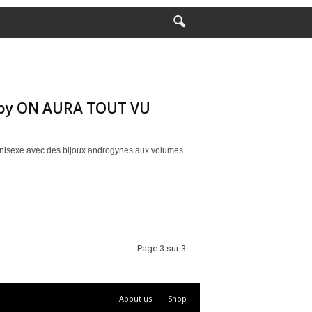
17 by ON AURA TOUT VU
 l’unisexe avec des bijoux androgynes aux volumes
Page 3 sur 3
About us
Shop