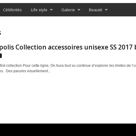
Célébrités
Life style
Galerie
Beauté
s
olis Collection accessoires unisexe SS 20
s
ixt collection Pour cette ligne, On Aura tout vu continue d’explorer les limites de
s. Des parures visuellement...