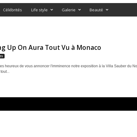
Célébrités
Life style
Galerie
Beauté
ng Up On Aura Tout Vu à Monaco
es
 heureux de vous annoncer l'imminence notre exposition à la Villa Sauber du 
tout...