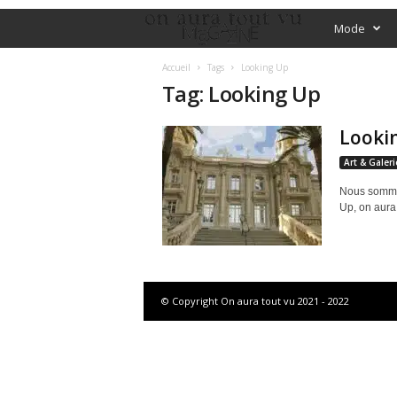
O
Mode
f
Accueil
Tags
Looking Up
Tag: Looking Up
f
Looki
i
Art & Galeri
c
Nous sommes
Up, on aura 
i
a
l
© Copyright On aura tout vu 2021 - 2022
M
a