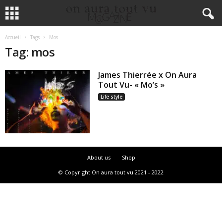
Accueil
Tags
Mos
Tag: mos
James Thierrée x On Aura
Tout Vu- « Mo’s »
Life style
About us
Shop
© Copyright On aura tout vu 2021 - 2022